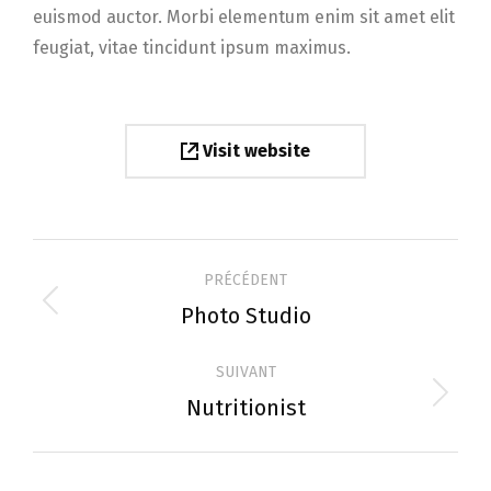
euismod auctor. Morbi elementum enim sit amet elit
feugiat, vitae tincidunt ipsum maximus.
Visit website
NAVIGATION
PRÉCÉDENT
DE
Photo Studio
Onglet
précédent
COMMENTAIRE
SUIVANT
Nutritionist
Projets
similaires